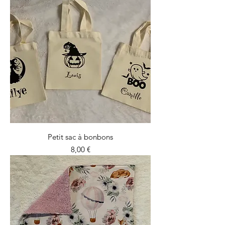
Petit sac à bonbons
Prix
8,00 €