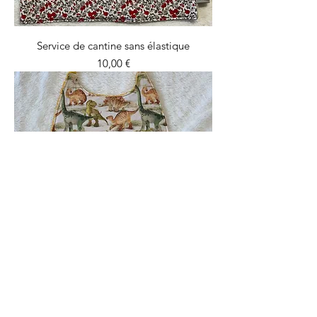
Service de cantine sans élastique
Prix
10,00 €
Serviette de cantine
Prix
12,00 €